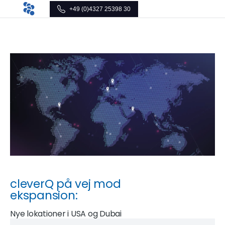
+49 (0)4327 25398 30
cleverQ på vej mod
ekspansion:
Nye lokationer i USA og Dubai