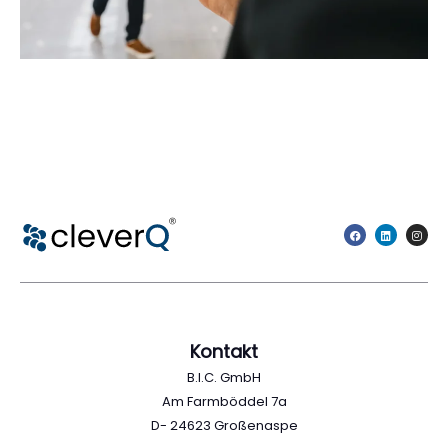
Kontakt
B.I.C. GmbH
Am Farmböddel 7a
D- 24623 Großenaspe