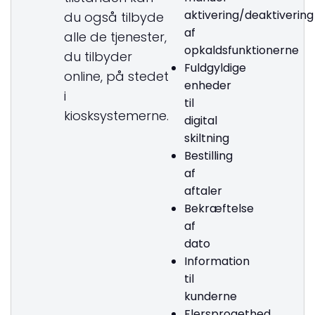
aktivering/deaktivering
du også tilbyde
af
alle de tjenester,
opkaldsfunktionerne
du tilbyder
Fuldgyldige
online, på stedet
enheder
i
til
kiosksystemerne.
digital
skiltning
Bestilling
af
aftaler
Bekræftelse
af
dato
Information
til
kunderne
Flersprogethed