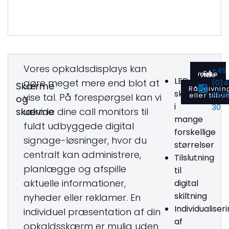
Vores opkaldsdisplays kan
+49
Få mere at vide
LED-
gøre meget mere end blot at
(0)
Skærme
Rådgivnin
skærme
253
eller tilbu
vise tal. På forespørgsel kan vi
og
i
30
skærme
udvide dine call monitors til
mange
fuldt udbyggede digital
forskellige
signage-løsninger, hvor du
størrelser
centralt kan administrere,
Tilslutning
planlægge og afspille
til
aktuelle informationer,
digital
skiltning
nyheder eller reklamer. En
Individualiser
individuel præsentation af din
af
opkaldsskærm er mulig uden