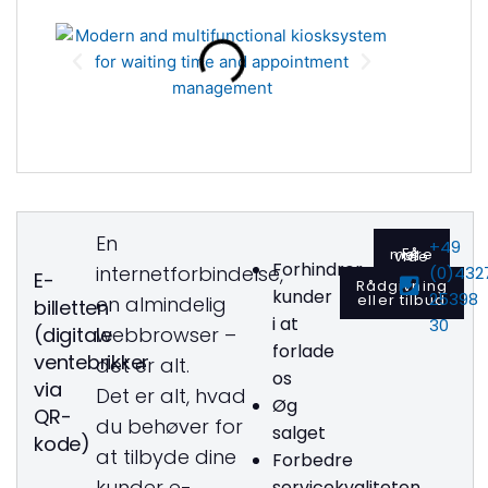
En
+49
Få mere at vide
Forhindrer
internetforbindelse,
(0)432
E-
Rådgivning
kunder
25398
eller tilbud
en almindelig
billetten
i at
30
(digitale
webbrowser –
forlade
ventebrikker
det er alt.
os
via
Det er alt, hvad
Øg
QR-
du behøver for
salget
kode)
at tilbyde dine
Forbedre
kunder e-
servicekvaliteten