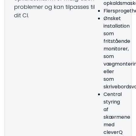
opkaldsmask
problemer og kan tilpasses til
Flersprogeth
dit CI.
Ønsket
installation
som
fritstående
monitorer,
som
vægmonteri
eller
som
skrivebordsv
Central
styring
af
skærmene
med
cleverQ