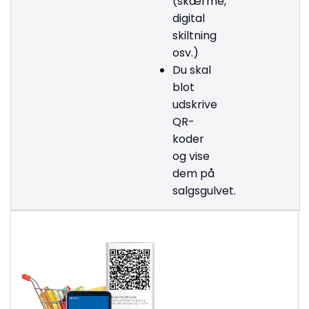
(skærme,
digital
skiltning
osv.)
Du skal
blot
udskrive
QR-
koder
og vise
dem på
salgsgulvet.