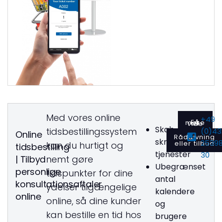
Med vores online
+49
Få mere at vide
Skab
tidsbestillingssystem
(0)43
Online
Rådgivning
skræddersyede
2539
eller tilbud
kan du hurtigt og
tidsbestilling
tjenester
30
| Tilbyd
nemt gøre
Ubegrænset
personlige
tidspunkter for dine
antal
konsultationsaftaler
ydelser tilgængelige
kalendere
online
online, så dine kunder
og
kan bestille en tid hos
brugere