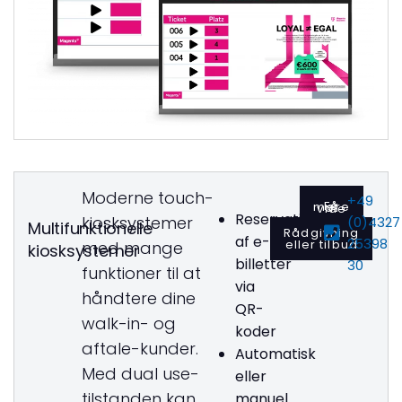
Moderne touch-
+49
Få mere at vide
Reservation
kiosksystemer
(0)4327
Multifunktionelle
Rådgivning
af e-
25398
eller tilbud
med mange
kiosksystemer
billetter
30
funktioner til at
via
håndtere dine
QR-
walk-in- og
koder
aftale-kunder.
Automatisk
Med dual use-
eller
tilstanden kan
manuel