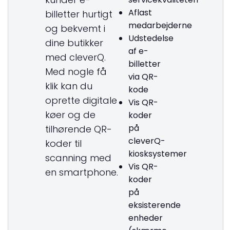
Aflast
billetter hurtigt
medarbejderne
og bekvemt i
Udstedelse
dine butikker
af e-
med cleverQ.
billetter
Med nogle få
via QR-
klik kan du
kode
oprette digitale
Vis QR-
køer og de
koder
på
tilhørende QR-
cleverQ-
koder til
kiosksystemer
scanning med
Vis QR-
en smartphone.
koder
på
eksisterende
enheder