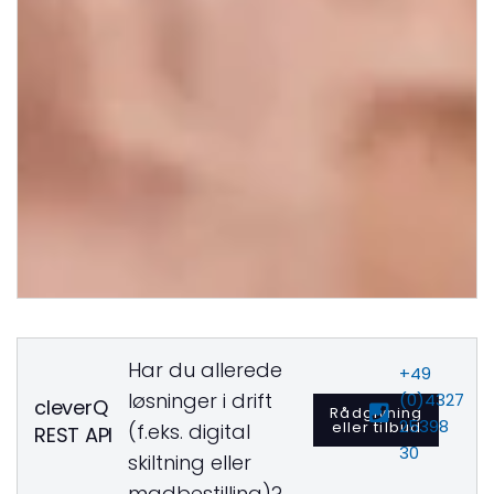
Har du allerede
+49
løsninger i drift
(0)4327
cleverQ
Rådgivning
25398
eller tilbud
(f.eks. digital
REST API
30
skiltning eller
madbestilling)?