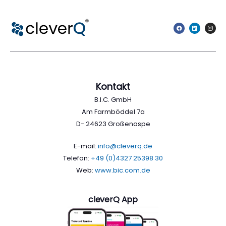
Kontakt
B.I.C. GmbH
Am Farmböddel 7a
D- 24623 Großenaspe
E-mail:
info@cleverq.de
Telefon:
+49 (0)4327 25398 30
Web:
www.bic.com.de
cleverQ App