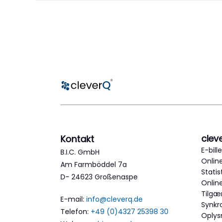
clev
Kontakt
E-bille
B.I.C. GmbH
Online
Am Farmböddel 7a
Statis
D- 24623 Großenaspe
Onlin
Tilgæ
E-mail:
info@cleverq.de
Synkro
Telefon:
+49 (0)4327 25398 30
Oplys