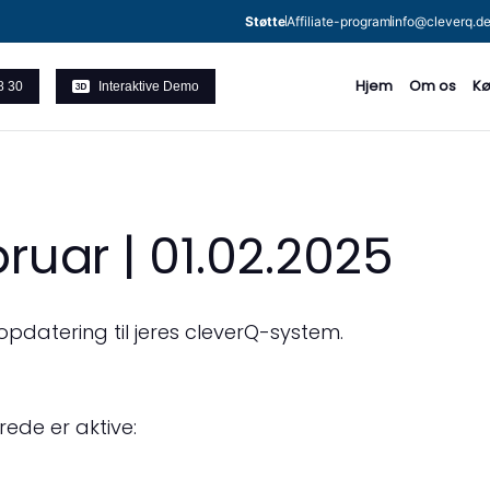
Støtte
Affiliate-program
info@cleverq.d
Hjem
Om os
Kø
8 30
Interaktive Demo
ruar | 01.02.2025
opdatering til jeres cleverQ-system
.
rede er aktive: