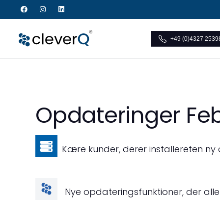
+49 (0)4327 2539
Opdateringer Feb
Kære kunder, der
er installeret
en ny 
Nye opdateringsfunktioner, der alle