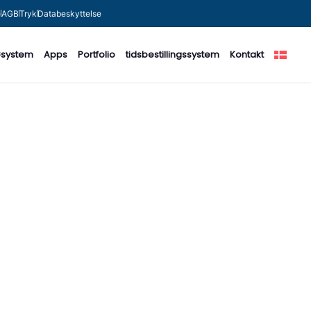
e
AGB
Tryk
Databeskyttelse
system
Apps
Portfolio
tidsbestillingssystem
Kontakt