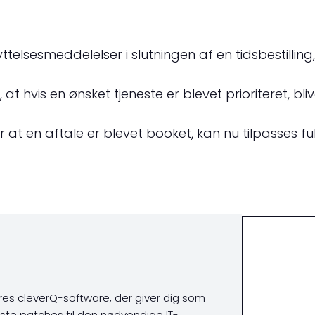
ttelsesmeddelelser i slutningen af en tidsbestillin
, at hvis en ønsket tjeneste er blevet prioriteret, b
er at en aftale er blevet booket, kan nu tilpasses fu
es cleverQ-software, der giver dig som
ste patches til den nødvendige IT-