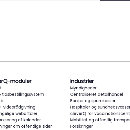
erQ-moduler
Industrier
t
Myndigheder
 tidsbestillingssystem
Centraliseret detailhandel
tik
Banker og sparekasser
e-videorådgivning
Hospitaler og sundhedsvæse
ngelige webaftaler
cleverQ for vaccinationscent
nisering af kalender
Mobilitet og offentlig transpo
ninger om offentlige sider
Forsikringer