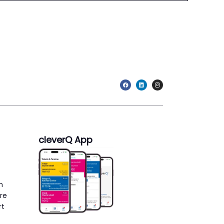
cleverQ App
n
re
rt