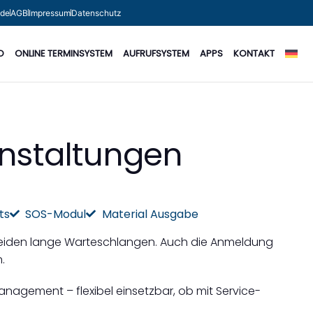
.de
AGB
Impressum
Datenschutz
O
ONLINE TERMINSYSTEM
AUFRUFSYSTEM
APPS
KONTAKT
anstaltungen
ts
SOS-Modul
Material Ausgabe
ermeiden lange Warteschlangen. Auch die Anmeldung
.
anagement – flexibel einsetzbar, ob mit Service-