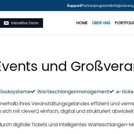
Support
Partnerprogramm
info@cleverq
HOME
ÜBER UNS
PORTFOLI
Interaktive Demo
 Events und Großver
 Kiosksysteme
Warteschlangenmanagement
e-ticke
 innerhalb Ihres Veranstaltungsgeländes effizient und v
ich mit cleverQ einfach, digital und strukturiert abwickeln
durch digitale Tickets und intelligentes Warteschlangen-M