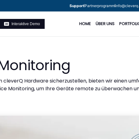
Support
Partnerprogramm
info@cleverq
HOME
ÜBER UNS
PORTFOLI
Interaktive Demo
Monitoring
on cleverQ Hardware sicherzustellen, bieten wir einen um
vice Monitoring, um Ihre Geräte remote zu überwachen un