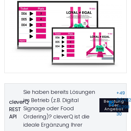
Sie haben bereits Lösungen
+49
im Betrieb (z.B. Digital
(0)43
cleverQ
Beratung
oder
25398
Signage oder Food
REST
Angebot
30
API
Ordering)? cleverQ ist die
ideale Ergänzung Ihrer