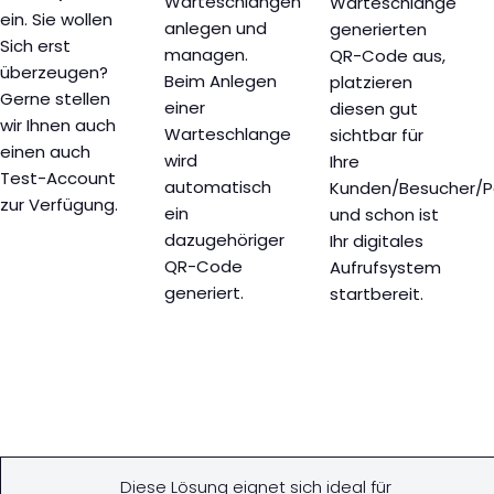
Warteschlangen
Warteschlange
ein. Sie wollen
anlegen und
generierten
Sich erst
managen.
QR-Code aus,
überzeugen?
Beim Anlegen
platzieren
Gerne stellen
einer
diesen gut
wir Ihnen auch
Warteschlange
sichtbar für
einen auch
wird
Ihre
Test-Account
automatisch
Kunden/Besucher/P
zur Verfügung.
ein
und schon ist
dazugehöriger
Ihr digitales
QR-Code
Aufrufsystem
generiert.
startbereit.
Diese Lösung eignet sich ideal für