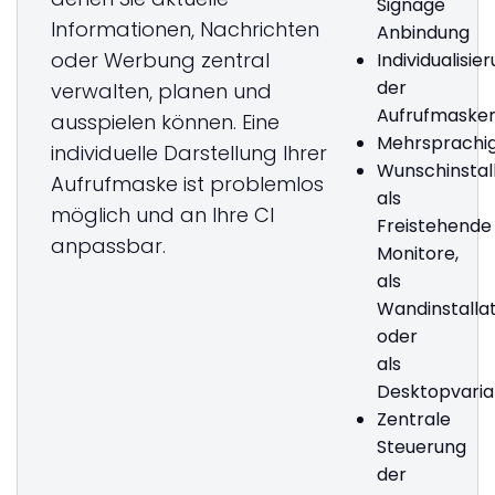
Signage
Informationen, Nachrichten
Anbindung
oder Werbung zentral
Individualisie
der
verwalten, planen und
Aufrufmaske
ausspielen können. Eine
Mehrsprachig
individuelle Darstellung Ihrer
Wunschinstal
Aufrufmaske ist problemlos
als
möglich und an Ihre CI
Freistehende
anpassbar.
Monitore,
als
Wandinstalla
oder
als
Desktopvaria
Zentrale
Steuerung
der