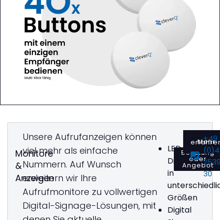
Unsere Aufrufanzeigen können
+49
Mehr erfahr
LED-
viel mehr als einfache
(0)
Monitore
Beratung
oder
Displays
253
Nummern. Auf Wunsch
&
Angebot
in
30
Anzeigen
erweitern wir Ihre
unterschiedli
Aufrufmonitore zu vollwertigen
Größen
Digital-Signage-Lösungen, mit
Digital
denen Sie aktuelle