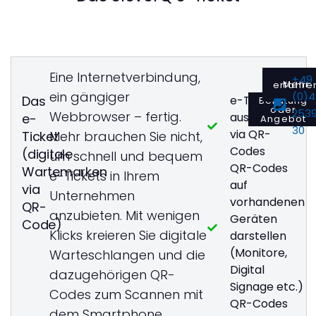
Eine Internetverbindung,
+49
Mehr erfahre
ein gängiger
(0)
Das
e-Tickets
Beratung
oder
253
Webbrowser – fertig.
ausstellen
e-
Angebot
30
via QR-
Ticket
Mehr brauchen Sie nicht,
Codes
(digitale
um schnell und bequem
QR-Codes
Wartemarken
e-Tickets in Ihrem
auf
via
Unternehmen
vorhandenen
QR-
anzubieten. Mit wenigen
Geräten
Code)
Klicks kreieren Sie digitale
darstellen
(Monitore,
Warteschlangen und die
Digital
dazugehörigen QR-
Signage etc.)
Codes zum Scannen mit
QR-Codes
dem Smartphone.