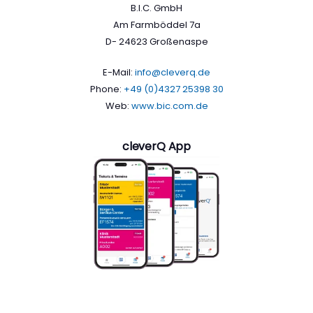
B.I.C. GmbH
Am Farmböddel 7a
D- 24623 Großenaspe
E-Mail:
info@cleverq.de
Phone:
+49 (0)4327 25398 30
Web:
www.bic.com.de
cleverQ App