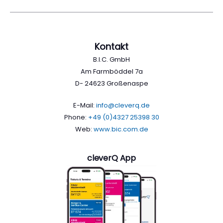
Kontakt
B.I.C. GmbH
Am Farmböddel 7a
D- 24623 Großenaspe
E-Mail:
info@cleverq.de
Phone:
+49 (0)4327 25398 30
Web:
www.bic.com.de
cleverQ App