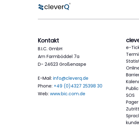
clev
Kontakt
e-Tic
B.I.C. GmbH
Termi
Am Farmböddel 7a
Statis
D- 24623 Großenaspe
Onlin
Barri
E-Mail:
info@cleverq.de
Kalen
Phone:
+49 (0)4327 25398 30
Publi
Web:
www.bic.com.de
SOS
Pager
Zutri
Spra
kund