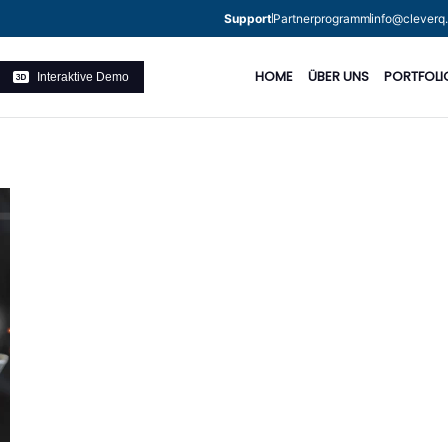
Support
Partnerprogramm
info@cleverq
HOME
ÜBER UNS
PORTFOLI
Interaktive Demo