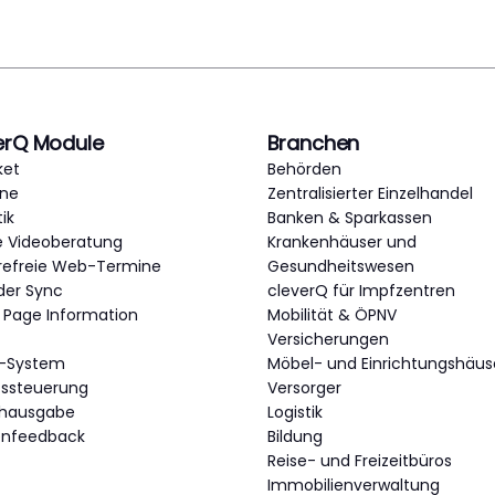
erQ Module
Branchen
ket
Behörden
ne
Zentralisierter Einzelhandel
tik
Banken & Sparkassen
e Videoberatung
Krankenhäuser und
erefreie Web-Termine
Gesundheitswesen
der Sync
cleverQ für Impfzentren
c Page Information
Mobilität & ÖPNV
Versicherungen
-System
Möbel- und Einrichtungshäus
ttssteuerung
Versorger
chausgabe
Logistik
enfeedback
Bildung
Reise- und Freizeitbüros
Immobilienverwaltung