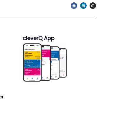
cleverQ App
er