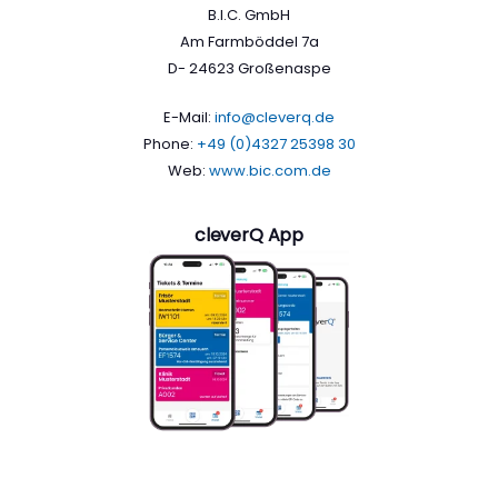
B.I.C. GmbH
Am Farmböddel 7a
D- 24623 Großenaspe
E-Mail:
info@cleverq.de
Phone:
+49 (0)4327 25398 30
Web:
www.bic.com.de
cleverQ App