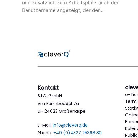
nun zusätzlich zum Arbeitsplatz auch der
Benutzername angezeigt, der den…
clev
Kontakt
e-Tic
B.I.C. GmbH
Termi
Am Farmböddel 7a
Statis
D- 24623 Großenaspe
Onlin
Barri
E-Mail:
info@cleverq.de
Kalen
Phone:
+49 (0)4327 25398 30
Publi