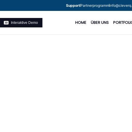
Support
Partnerprogramm
info@cleverq
HOME
ÜBER UNS
PORTFOLI
Interaktive Demo