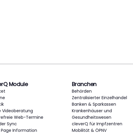
erQ Module
Branchen
ket
Behörden
ne
Zentralisierter Einzelhandel
tik
Banken & Sparkassen
e Videoberatung
Krankenhäuser und
erefreie Web-Termine
Gesundheitswesen
der Sync
cleverQ für Impfzentren
c Page Information
Mobilität & ÖPNV