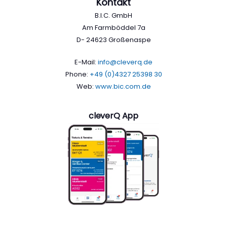
Kontakt
B.I.C. GmbH
Am Farmböddel 7a
D- 24623 Großenaspe
E-Mail:
info@cleverq.de
Phone:
+49 (0)4327 25398 30
Web:
www.bic.com.de
cleverQ App