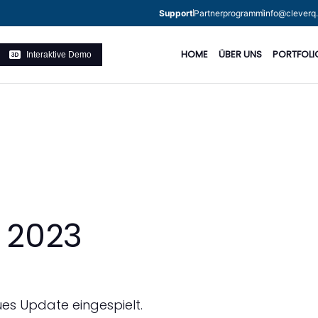
Support
Partnerprogramm
info@cleverq
HOME
ÜBER UNS
PORTFOLI
Interaktive Demo
 2023
ues Update eingespielt.