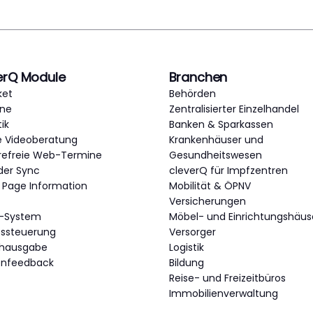
erQ Module
Branchen
ket
Behörden
ne
Zentralisierter Einzelhandel
tik
Banken & Sparkassen
e Videoberatung
Krankenhäuser und
erefreie Web-Termine
Gesundheitswesen
der Sync
cleverQ für Impfzentren
c Page Information
Mobilität & ÖPNV
Versicherungen
-System
Möbel- und Einrichtungshäus
ttssteuerung
Versorger
chausgabe
Logistik
enfeedback
Bildung
Reise- und Freizeitbüros
Immobilienverwaltung