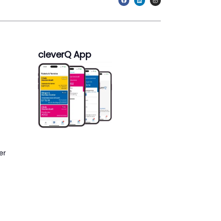
cleverQ App
er