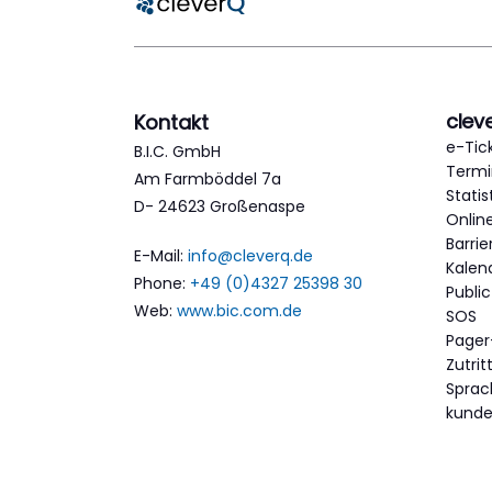
clev
Kontakt
e-Tic
B.I.C. GmbH
Termi
Am Farmböddel 7a
Statis
D- 24623 Großenaspe
Onlin
Barri
E-Mail:
info@cleverq.de
Kalen
Phone:
+49 (0)4327 25398 30
Publi
Web:
www.bic.com.de
SOS
Pager
Zutri
Spra
kund